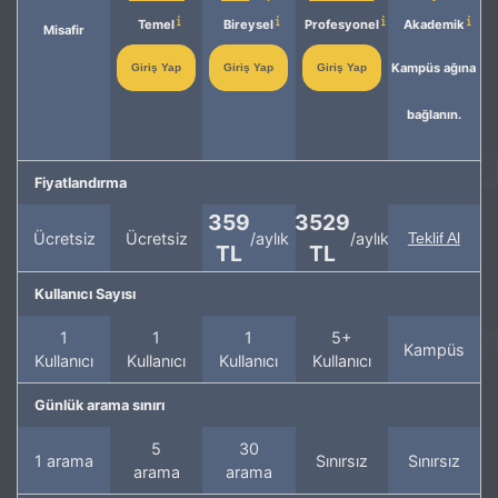
Temel
Bireysel
Profesyonel
Akademik
Misafir
Kampüs ağına
Giriş Yap
Giriş Yap
Giriş Yap
bağlanın.
Fiyatlandırma
359
3529
Ücretsiz
Ücretsiz
/aylık
/aylık
Teklif Al
TL
TL
Kullanıcı Sayısı
1
1
1
5+
Kampüs
Kullanıcı
Kullanıcı
Kullanıcı
Kullanıcı
Günlük arama sınırı
5
30
1 arama
Sınırsız
Sınırsız
arama
arama