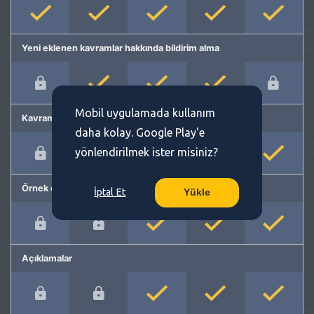
Yeni eklenen kavramlar hakkında bildirim alma
Mobil uygulamada kullanım
Kavram önerme
daha kolay. Google Play'e
yönlendirilmek ister misiniz?
Örnek cümleler
İptal Et
Yükle
Açıklamalar