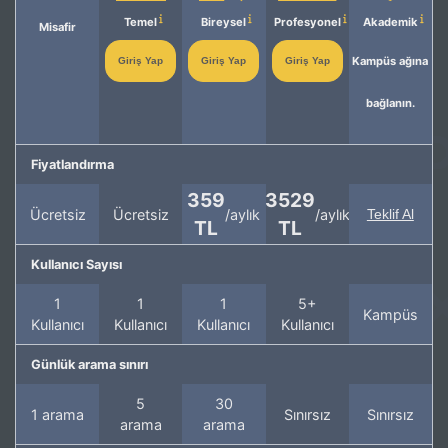
Temel
Bireysel
Profesyonel
Akademik
Misafir
Kampüs ağına
Giriş Yap
Giriş Yap
Giriş Yap
bağlanın.
Fiyatlandırma
359
3529
Ücretsiz
Ücretsiz
/aylık
/aylık
Teklif Al
TL
TL
Kullanıcı Sayısı
1
1
1
5+
Kampüs
Kullanıcı
Kullanıcı
Kullanıcı
Kullanıcı
Günlük arama sınırı
5
30
1 arama
Sınırsız
Sınırsız
arama
arama