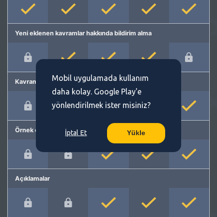
Yeni eklenen kavramlar hakkında bildirim alma
Mobil uygulamada kullanım
Kavram önerme
daha kolay. Google Play'e
yönlendirilmek ister misiniz?
Örnek cümleler
İptal Et
Yükle
Açıklamalar