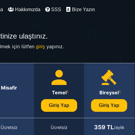
ma
Hakkımızda
SSS
Bize Yazın
inize ulaştınız.
mek için lütfen
yapınız.
giriş
Misafir
Temel
Bireysel
Giriş Yap
Giriş Yap
359 TL
Ücretsiz
Ücretsiz
/aylık