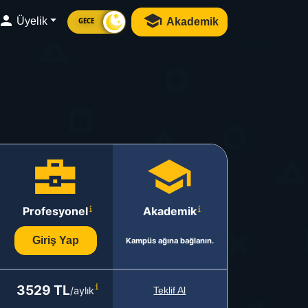
Üyelik
Akademik
GECE
Profesyonel
Akademik
Giriş Yap
Kampüs ağına bağlanın.
3529 TL
/aylık
Teklif Al