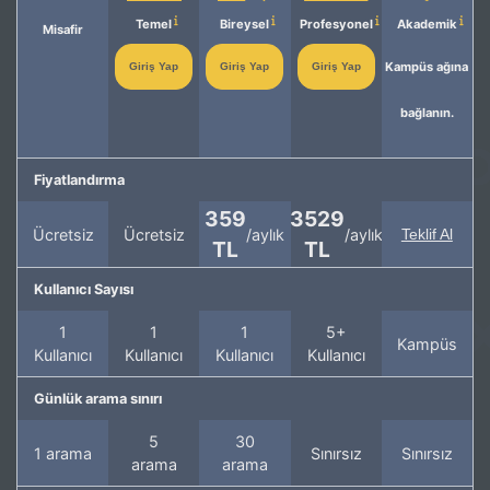
Temel
Bireysel
Profesyonel
Akademik
Misafir
Kampüs ağına
Giriş Yap
Giriş Yap
Giriş Yap
bağlanın.
Fiyatlandırma
359
3529
Ücretsiz
Ücretsiz
/aylık
/aylık
Teklif Al
TL
TL
Kullanıcı Sayısı
1
1
1
5+
Kampüs
Kullanıcı
Kullanıcı
Kullanıcı
Kullanıcı
Günlük arama sınırı
5
30
1 arama
Sınırsız
Sınırsız
arama
arama