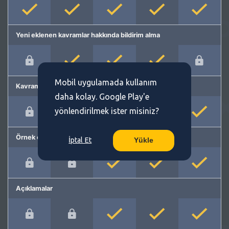
Yeni eklenen kavramlar hakkında bildirim alma
Mobil uygulamada kullanım
Kavram önerme
daha kolay. Google Play'e
yönlendirilmek ister misiniz?
Örnek cümleler
İptal Et
Yükle
Açıklamalar