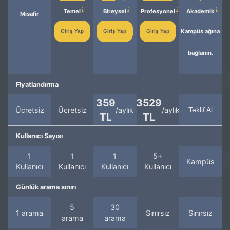
Temel
Bireysel
Profesyonel
Akademik
Misafir
Kampüs ağına
Giriş Yap
Giriş Yap
Giriş Yap
bağlanın.
Fiyatlandırma
359
3529
Ücretsiz
Ücretsiz
/aylık
/aylık
Teklif Al
TL
TL
Kullanıcı Sayısı
1
1
1
5+
Kampüs
Kullanıcı
Kullanıcı
Kullanıcı
Kullanıcı
Günlük arama sınırı
5
30
1 arama
Sınırsız
Sınırsız
arama
arama