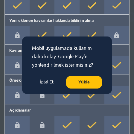
Yeni eklenen kavramlar hakkında bildirim alma
Mobil uygulamada kullanım
Kavram önerme
daha kolay. Google Play'e
yönlendirilmek ister misiniz?
Örnek cümleler
İptal Et
Yükle
Açıklamalar