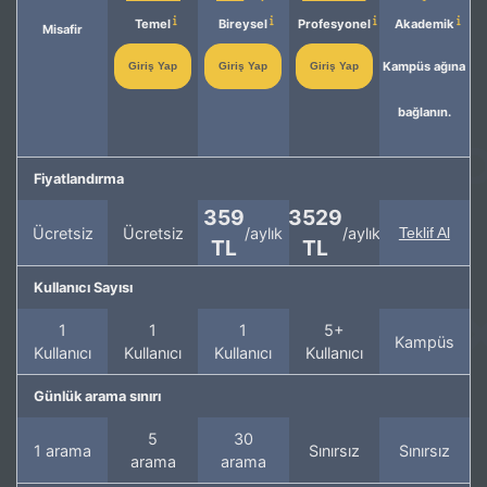
Temel
Bireysel
Profesyonel
Akademik
Misafir
Kampüs ağına
Giriş Yap
Giriş Yap
Giriş Yap
bağlanın.
Fiyatlandırma
359
3529
Ücretsiz
Ücretsiz
/aylık
/aylık
Teklif Al
TL
TL
Kullanıcı Sayısı
1
1
1
5+
Kampüs
Kullanıcı
Kullanıcı
Kullanıcı
Kullanıcı
Günlük arama sınırı
5
30
1 arama
Sınırsız
Sınırsız
arama
arama