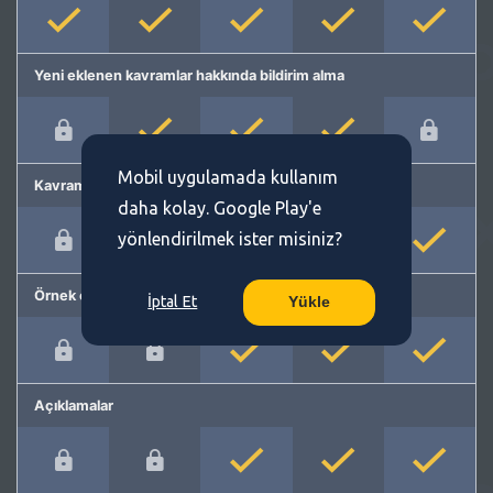
Yeni eklenen kavramlar hakkında bildirim alma
Mobil uygulamada kullanım
Kavram önerme
daha kolay. Google Play'e
yönlendirilmek ister misiniz?
Örnek cümleler
İptal Et
Yükle
Açıklamalar