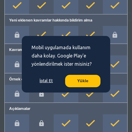
Yeni eklenen kavramlar hakkında bildirim alma
Mobil uygulamada kullanım
Kavram önerme
daha kolay. Google Play'e
yönlendirilmek ister misiniz?
Örnek cümleler
İptal Et
Yükle
Açıklamalar