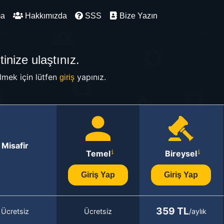
ma
Hakkımızda
SSS
Bize Yazın
inize ulaştınız.
mek için lütfen
yapınız.
giriş
Misafir
Temel
Bireysel
Giriş Yap
Giriş Yap
359 TL
Ücretsiz
Ücretsiz
/aylık