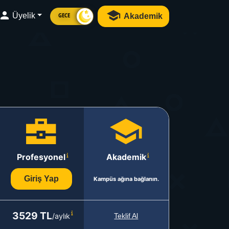
Üyelik
Akademik
GECE
Profesyonel
Akademik
Giriş Yap
Kampüs ağına bağlanın.
3529 TL
/aylık
Teklif Al