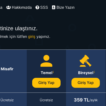
ma
Hakkımızda
SSS
Bize Yazın
inize ulaştınız.
mek için lütfen
yapınız.
giriş
Misafir
Temel
Bireysel
Giriş Yap
Giriş Yap
359 TL
Ücretsiz
Ücretsiz
/aylık