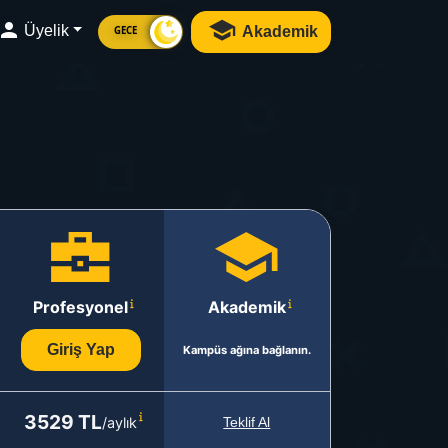
Üyelik
Akademik
GECE
Profesyonel
Akademik
Giriş Yap
Kampüs ağına bağlanın.
3529 TL
/aylık
Teklif Al