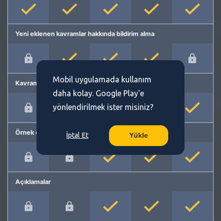
Yeni eklenen kavramlar hakkında bildirim alma
Mobil uygulamada kullanım
Kavram önerme
daha kolay. Google Play'e
yönlendirilmek ister misiniz?
Örnek cümleler
İptal Et
Yükle
Açıklamalar