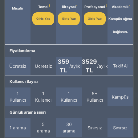
Temel
Bireysel
Profesyonel
Akademik
Misafir
Kampüs ağına
Giriş Yap
Giriş Yap
Giriş Yap
bağlanın.
Fiyatlandırma
359
3529
Ücretsiz
Ücretsiz
/aylık
/aylık
Teklif Al
TL
TL
Kullanıcı Sayısı
1
1
1
5+
Kampüs
Kullanıcı
Kullanıcı
Kullanıcı
Kullanıcı
Günlük arama sınırı
5
30
1 arama
Sınırsız
Sınırsız
arama
arama