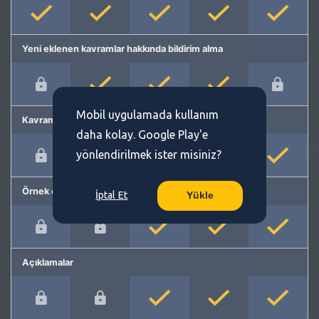
Yeni eklenen kavramlar hakkında bildirim alma
Mobil uygulamada kullanım
Kavram önerme
daha kolay. Google Play'e
yönlendirilmek ister misiniz?
Örnek cümleler
İptal Et
Yükle
Açıklamalar