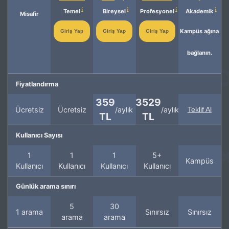
Temel
Bireysel
Profesyonel
Akademik
Misafir
Kampüs ağına
Giriş Yap
Giriş Yap
Giriş Yap
bağlanın.
Fiyatlandırma
359
3529
Ücretsiz
Ücretsiz
/aylık
/aylık
Teklif Al
TL
TL
Kullanıcı Sayısı
1
1
1
5+
Kampüs
Kullanıcı
Kullanıcı
Kullanıcı
Kullanıcı
Günlük arama sınırı
5
30
1 arama
Sınırsız
Sınırsız
arama
arama