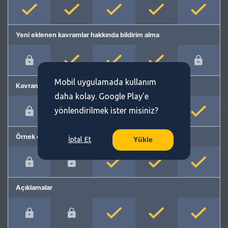
Yeni eklenen kavramlar hakkında bildirim alma
Mobil uygulamada kullanım
Kavram önerme
daha kolay. Google Play'e
yönlendirilmek ister misiniz?
Örnek cümleler
İptal Et
Yükle
Açıklamalar