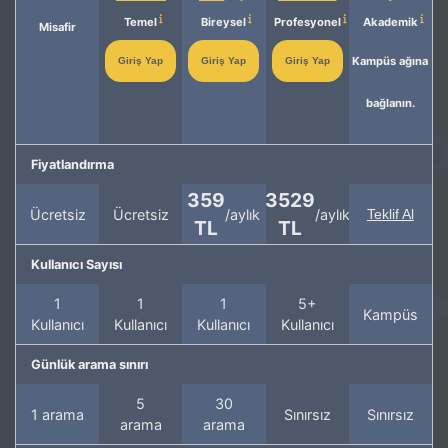
Temel
Bireysel
Profesyonel
Akademik
Misafir
Kampüs ağına
Giriş Yap
Giriş Yap
Giriş Yap
bağlanın.
Fiyatlandırma
359
3529
Ücretsiz
Ücretsiz
/aylık
/aylık
Teklif Al
TL
TL
Kullanıcı Sayısı
1
1
1
5+
Kampüs
Kullanıcı
Kullanıcı
Kullanıcı
Kullanıcı
Günlük arama sınırı
5
30
1 arama
Sınırsız
Sınırsız
arama
arama