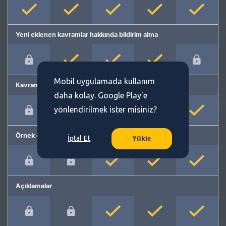
Yeni eklenen kavramlar hakkında bildirim alma
Mobil uygulamada kullanım
Kavram önerme
daha kolay. Google Play'e
yönlendirilmek ister misiniz?
Örnek cümleler
İptal Et
Yükle
Açıklamalar