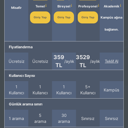
Temel
Bireysel
Profesyonel
Akademik
Misafir
Kampüs ağına
Giriş Yap
Giriş Yap
Giriş Yap
bağlanın.
Fiyatlandırma
359
3529
Ücretsiz
Ücretsiz
/aylık
/aylık
Teklif Al
TL
TL
Kullanıcı Sayısı
1
1
1
5+
Kampüs
Kullanıcı
Kullanıcı
Kullanıcı
Kullanıcı
Günlük arama sınırı
5
30
1 arama
Sınırsız
Sınırsız
arama
arama