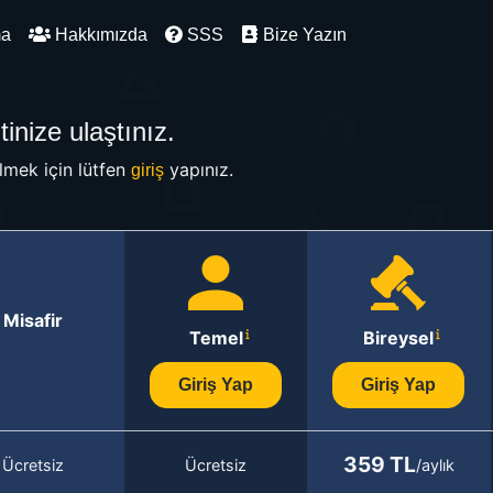
ma
Hakkımızda
SSS
Bize Yazın
inize ulaştınız.
mek için lütfen
yapınız.
giriş
Misafir
Temel
Bireysel
Giriş Yap
Giriş Yap
359 TL
Ücretsiz
Ücretsiz
/aylık