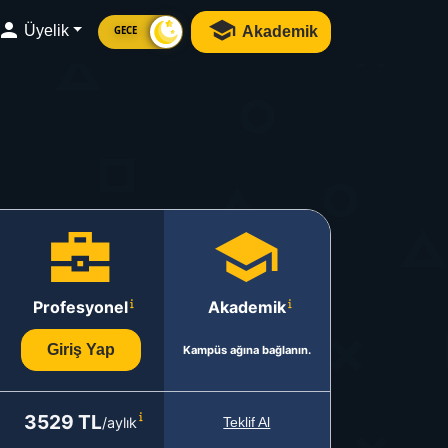
Üyelik
Akademik
GECE
Profesyonel
Akademik
Giriş Yap
Kampüs ağına bağlanın.
3529 TL
/aylık
Teklif Al