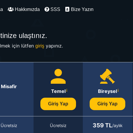
ma
Hakkımızda
SSS
Bize Yazın
inize ulaştınız.
mek için lütfen
yapınız.
giriş
Misafir
Temel
Bireysel
Giriş Yap
Giriş Yap
359 TL
Ücretsiz
Ücretsiz
/aylık