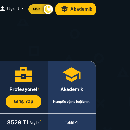
Üyelik
Akademik
GECE
Profesyonel
Akademik
Giriş Yap
Kampüs ağına bağlanın.
3529 TL
/aylık
Teklif Al