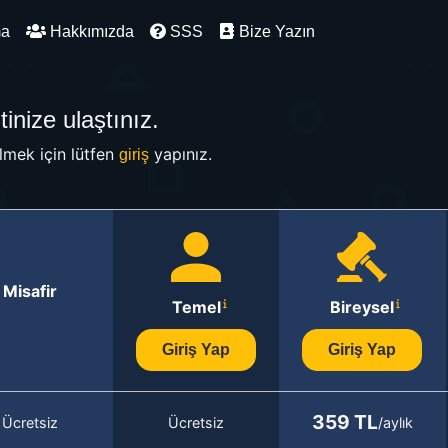
ma
Hakkımızda
SSS
Bize Yazın
inize ulaştınız.
mek için lütfen
yapınız.
giriş
Misafir
Temel
Bireysel
Giriş Yap
Giriş Yap
359 TL
Ücretsiz
Ücretsiz
/aylık