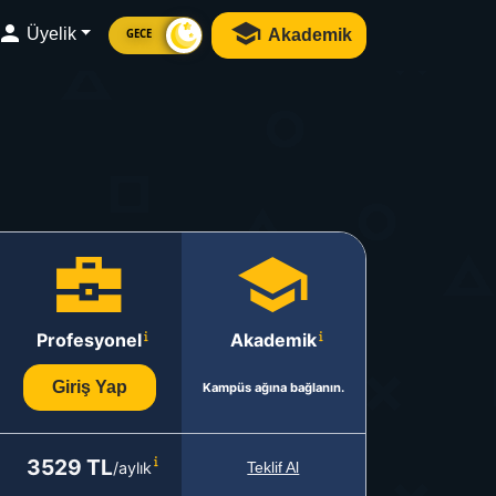
Üyelik
Akademik
GECE
Profesyonel
Akademik
Giriş Yap
Kampüs ağına bağlanın.
3529 TL
/aylık
Teklif Al