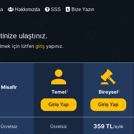
ma
Hakkımızda
SSS
Bize Yazın
inize ulaştınız.
mek için lütfen
yapınız.
giriş
Misafir
Temel
Bireysel
Giriş Yap
Giriş Yap
359 TL
Ücretsiz
Ücretsiz
/aylık