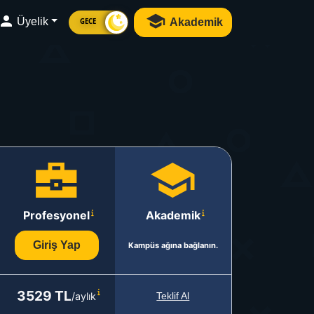
Üyelik
Akademik
GECE
Profesyonel
Akademik
Giriş Yap
Kampüs ağına bağlanın.
3529 TL
/aylık
Teklif Al