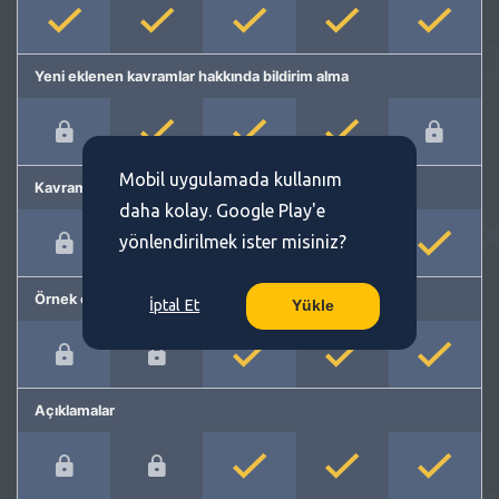
Yeni eklenen kavramlar hakkında bildirim alma
Mobil uygulamada kullanım
Kavram önerme
daha kolay. Google Play'e
yönlendirilmek ister misiniz?
Örnek cümleler
İptal Et
Yükle
Açıklamalar