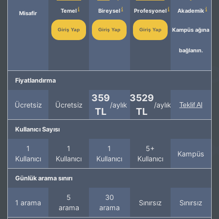
Temel
Bireysel
Profesyonel
Akademik
Misafir
Kampüs ağına
Giriş Yap
Giriş Yap
Giriş Yap
bağlanın.
Fiyatlandırma
359
3529
Ücretsiz
Ücretsiz
/aylık
/aylık
Teklif Al
TL
TL
Kullanıcı Sayısı
1
1
1
5+
Kampüs
Kullanıcı
Kullanıcı
Kullanıcı
Kullanıcı
Günlük arama sınırı
5
30
1 arama
Sınırsız
Sınırsız
arama
arama