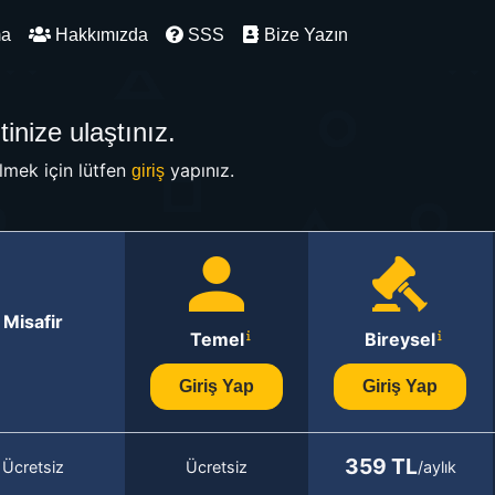
ma
Hakkımızda
SSS
Bize Yazın
inize ulaştınız.
mek için lütfen
yapınız.
giriş
Misafir
Temel
Bireysel
Giriş Yap
Giriş Yap
359 TL
Ücretsiz
Ücretsiz
/aylık