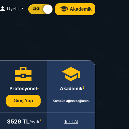
Üyelik
Akademik
GECE
Profesyonel
Akademik
Giriş Yap
Kampüs ağına bağlanın.
3529 TL
/aylık
Teklif Al