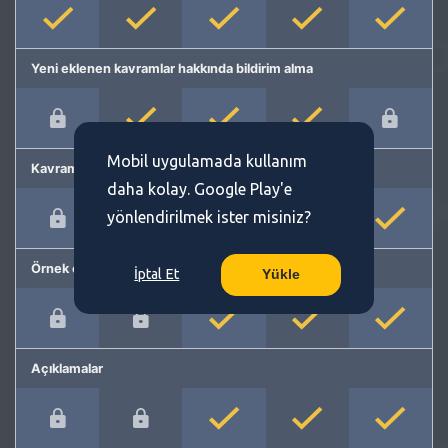
Yeni eklenen kavramlar hakkında bildirim alma
Mobil uygulamada kullanım
Kavram önerme
daha kolay. Google Play'e
yönlendirilmek ister misiniz?
Örnek cümleler
İptal Et
Yükle
Açıklamalar