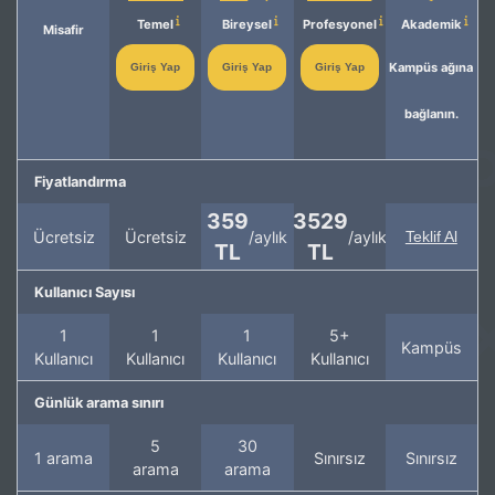
Temel
Bireysel
Profesyonel
Akademik
Misafir
Kampüs ağına
Giriş Yap
Giriş Yap
Giriş Yap
bağlanın.
Fiyatlandırma
359
3529
Ücretsiz
Ücretsiz
/aylık
/aylık
Teklif Al
TL
TL
Kullanıcı Sayısı
1
1
1
5+
Kampüs
Kullanıcı
Kullanıcı
Kullanıcı
Kullanıcı
Günlük arama sınırı
5
30
1 arama
Sınırsız
Sınırsız
arama
arama