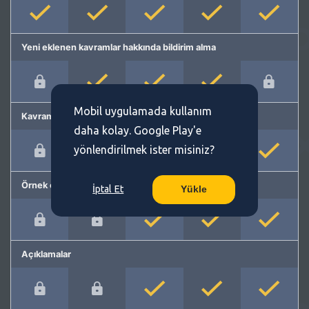
Yeni eklenen kavramlar hakkında bildirim alma
Mobil uygulamada kullanım
Kavram önerme
daha kolay. Google Play'e
yönlendirilmek ister misiniz?
Örnek cümleler
İptal Et
Yükle
Açıklamalar