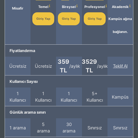
Temel
Bireysel
Profesyonel
Akademik
Misafir
Kampüs ağına
Giriş Yap
Giriş Yap
Giriş Yap
bağlanın.
Fiyatlandırma
359
3529
Ücretsiz
Ücretsiz
/aylık
/aylık
Teklif Al
TL
TL
Kullanıcı Sayısı
1
1
1
5+
Kampüs
Kullanıcı
Kullanıcı
Kullanıcı
Kullanıcı
Günlük arama sınırı
5
30
1 arama
Sınırsız
Sınırsız
arama
arama