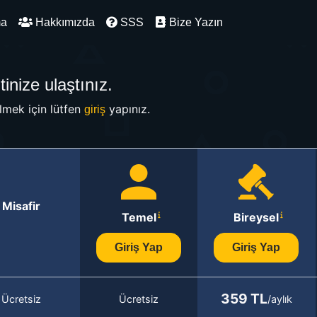
ma
Hakkımızda
SSS
Bize Yazın
inize ulaştınız.
mek için lütfen
yapınız.
giriş
Misafir
Temel
Bireysel
Giriş Yap
Giriş Yap
359 TL
Ücretsiz
Ücretsiz
/aylık