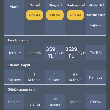
Temel
Bireysel
Profesyonel
Akademik
Misafir
Kampüs ağına
Giriş Yap
Giriş Yap
Giriş Yap
bağlanın.
Fiyatlandırma
359
3529
Ücretsiz
Ücretsiz
/aylık
/aylık
Teklif Al
TL
TL
Kullanıcı Sayısı
1
1
1
5+
Kampüs
Kullanıcı
Kullanıcı
Kullanıcı
Kullanıcı
Günlük arama sınırı
5
30
1 arama
Sınırsız
Sınırsız
arama
arama