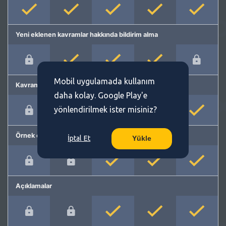
Yeni eklenen kavramlar hakkında bildirim alma
Mobil uygulamada kullanım
Kavram önerme
daha kolay. Google Play'e
yönlendirilmek ister misiniz?
Örnek cümleler
İptal Et
Yükle
Açıklamalar