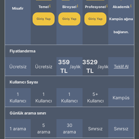
Temel
Bireysel
Profesyonel
Akademik
Misafir
Kampüs ağına
Giriş Yap
Giriş Yap
Giriş Yap
bağlanın.
Fiyatlandırma
359
3529
Ücretsiz
Ücretsiz
/aylık
/aylık
Teklif Al
TL
TL
Kullanıcı Sayısı
1
1
1
5+
Kampüs
Kullanıcı
Kullanıcı
Kullanıcı
Kullanıcı
Günlük arama sınırı
5
30
1 arama
Sınırsız
Sınırsız
arama
arama