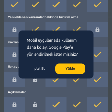
Yeni eklenen kavramlar hakkında bildirim alma
Mobil uygulamada kullanım
Kavram önerme
daha kolay. Google Play'e
yönlendirilmek ister misiniz?
Örnek cümleler
İptal Et
Yükle
Açıklamalar