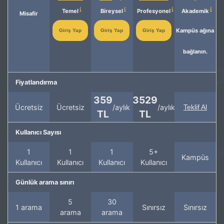
Temel
Bireysel
Profesyonel
Akademik
Misafir
Kampüs ağına
Giriş Yap
Giriş Yap
Giriş Yap
bağlanın.
Fiyatlandırma
359
3529
Ücretsiz
Ücretsiz
/aylık
/aylık
Teklif Al
TL
TL
Kullanıcı Sayısı
1
1
1
5+
Kampüs
Kullanıcı
Kullanıcı
Kullanıcı
Kullanıcı
Günlük arama sınırı
5
30
1 arama
Sınırsız
Sınırsız
arama
arama