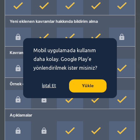
Yeni eklenen kavramlar hakkında bildirim alma
Mobil uygulamada kullanım
Kavram önerme
daha kolay. Google Play'e
yönlendirilmek ister misiniz?
Örnek cümleler
İptal Et
Yükle
Açıklamalar