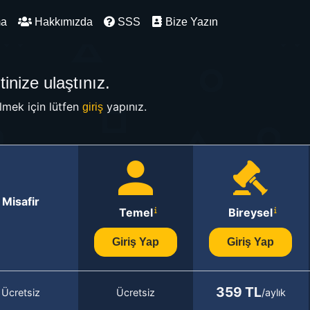
ma
Hakkımızda
SSS
Bize Yazın
inize ulaştınız.
mek için lütfen
yapınız.
giriş
Misafir
Temel
Bireysel
Giriş Yap
Giriş Yap
359 TL
Ücretsiz
Ücretsiz
/aylık