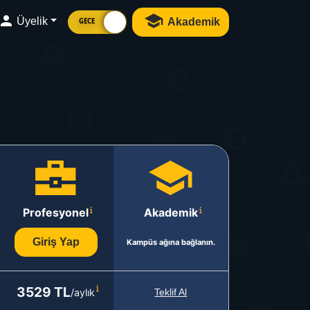
Üyelik
Akademik
GECE
Profesyonel
Akademik
Giriş Yap
Kampüs ağına bağlanın.
3529 TL
/aylık
Teklif Al