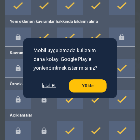
Yeni eklenen kavramlar hakkında bildirim alma
Mobil uygulamada kullanım
Kavram önerme
daha kolay. Google Play'e
yönlendirilmek ister misiniz?
Örnek cümleler
İptal Et
Yükle
Açıklamalar