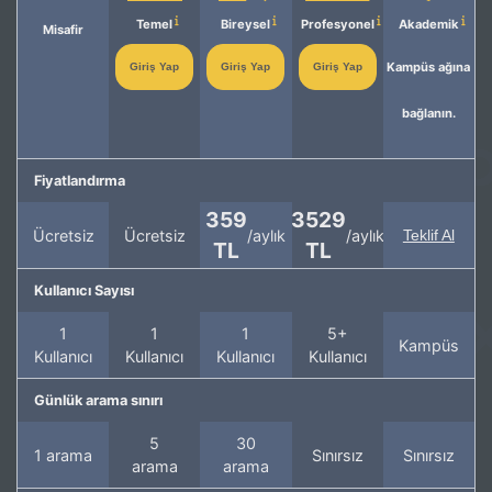
Temel
Bireysel
Profesyonel
Akademik
Misafir
Kampüs ağına
Giriş Yap
Giriş Yap
Giriş Yap
bağlanın.
Fiyatlandırma
359
3529
Ücretsiz
Ücretsiz
/aylık
/aylık
Teklif Al
TL
TL
Kullanıcı Sayısı
1
1
1
5+
Kampüs
Kullanıcı
Kullanıcı
Kullanıcı
Kullanıcı
Günlük arama sınırı
5
30
1 arama
Sınırsız
Sınırsız
arama
arama