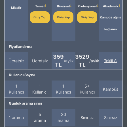
Temel
Bireysel
Profesyonel
Akademik
Misafir
Kampüs ağına
Giriş Yap
Giriş Yap
Giriş Yap
bağlanın.
Fiyatlandırma
359
3529
Ücretsiz
Ücretsiz
/aylık
/aylık
Teklif Al
TL
TL
Kullanıcı Sayısı
1
1
1
5+
Kampüs
Kullanıcı
Kullanıcı
Kullanıcı
Kullanıcı
Günlük arama sınırı
5
30
1 arama
Sınırsız
Sınırsız
arama
arama