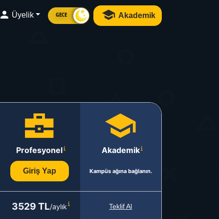
Üyelik
Akademik
GECE
Profesyonel
Akademik
Giriş Yap
Kampüs ağına bağlanın.
3529 TL
/aylık
Teklif Al