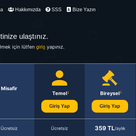
ma
Hakkımızda
SSS
Bize Yazın
inize ulaştınız.
mek için lütfen
yapınız.
giriş
Misafir
Temel
Bireysel
Giriş Yap
Giriş Yap
359 TL
Ücretsiz
Ücretsiz
/aylık