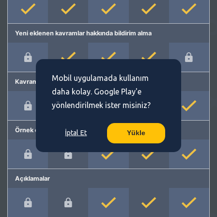
Yeni eklenen kavramlar hakkında bildirim alma
Mobil uygulamada kullanım
Kavram önerme
daha kolay. Google Play'e
yönlendirilmek ister misiniz?
Örnek cümleler
İptal Et
Yükle
Açıklamalar