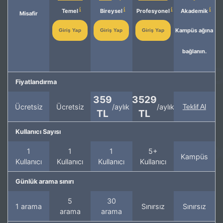
Temel
Bireysel
Profesyonel
Akademik
Misafir
Kampüs ağına
Giriş Yap
Giriş Yap
Giriş Yap
bağlanın.
Fiyatlandırma
359
3529
Ücretsiz
Ücretsiz
/aylık
/aylık
Teklif Al
TL
TL
Kullanıcı Sayısı
1
1
1
5+
Kampüs
Kullanıcı
Kullanıcı
Kullanıcı
Kullanıcı
Günlük arama sınırı
5
30
1 arama
Sınırsız
Sınırsız
arama
arama