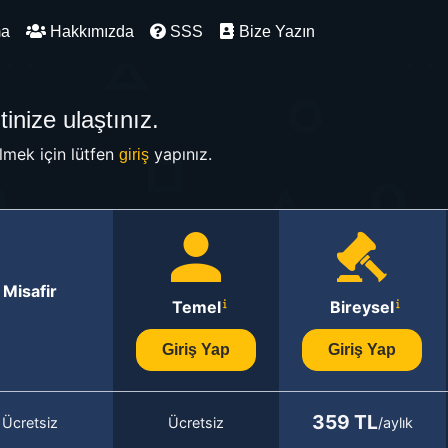
ma
Hakkımızda
SSS
Bize Yazın
inize ulaştınız.
mek için lütfen
yapınız.
giriş
Misafir
Temel
Bireysel
Giriş Yap
Giriş Yap
359 TL
Ücretsiz
Ücretsiz
/aylık