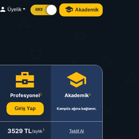
Üyelik
Akademik
GECE
Profesyonel
Akademik
Giriş Yap
Kampüs ağına bağlanın.
3529 TL
/aylık
Teklif Al