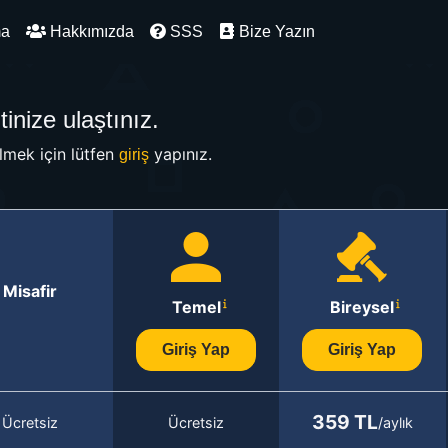
ma
Hakkımızda
SSS
Bize Yazın
inize ulaştınız.
mek için lütfen
yapınız.
giriş
Misafir
Temel
Bireysel
Giriş Yap
Giriş Yap
359 TL
Ücretsiz
Ücretsiz
/aylık