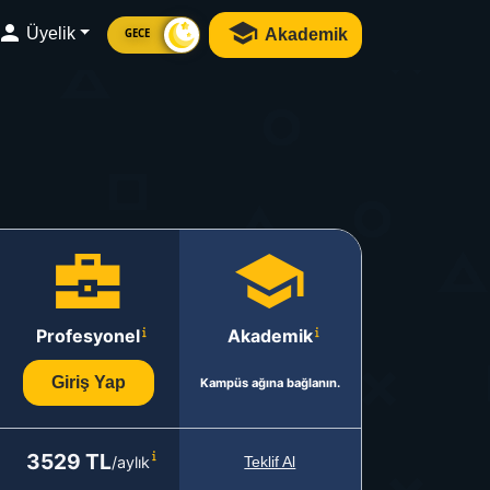
Üyelik
Akademik
GECE
Profesyonel
Akademik
Giriş Yap
Kampüs ağına bağlanın.
3529 TL
/aylık
Teklif Al