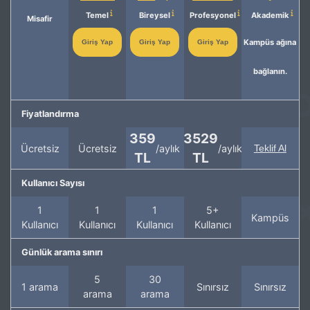
Temel
Bireysel
Profesyonel
Akademik
Misafir
Kampüs ağına
Giriş Yap
Giriş Yap
Giriş Yap
bağlanın.
Fiyatlandırma
359
3529
Ücretsiz
Ücretsiz
/aylık
/aylık
Teklif Al
TL
TL
Kullanıcı Sayısı
1
1
1
5+
Kampüs
Kullanıcı
Kullanıcı
Kullanıcı
Kullanıcı
Günlük arama sınırı
5
30
1 arama
Sınırsız
Sınırsız
arama
arama