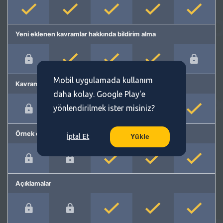
Yeni eklenen kavramlar hakkında bildirim alma
Mobil uygulamada kullanım
Kavram önerme
daha kolay. Google Play'e
yönlendirilmek ister misiniz?
Örnek cümleler
İptal Et
Yükle
Açıklamalar