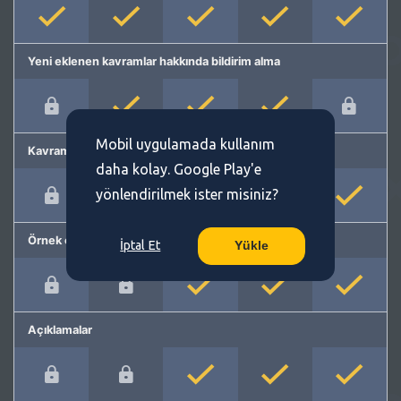
Yeni eklenen kavramlar hakkında bildirim alma
Mobil uygulamada kullanım
Kavram önerme
daha kolay. Google Play'e
yönlendirilmek ister misiniz?
Örnek cümleler
İptal Et
Yükle
Açıklamalar