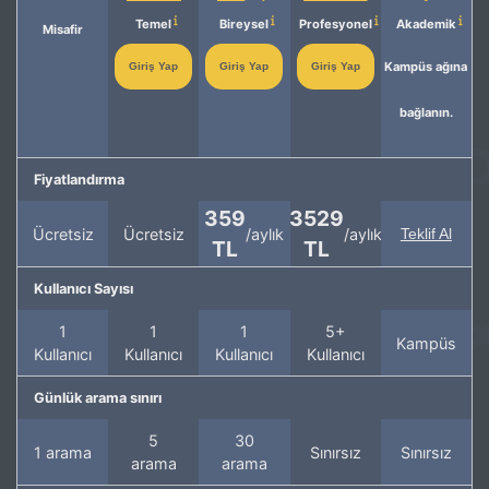
Temel
Bireysel
Profesyonel
Akademik
Misafir
Kampüs ağına
Giriş Yap
Giriş Yap
Giriş Yap
bağlanın.
Fiyatlandırma
359
3529
Ücretsiz
Ücretsiz
/aylık
/aylık
Teklif Al
TL
TL
Kullanıcı Sayısı
1
1
1
5+
Kampüs
Kullanıcı
Kullanıcı
Kullanıcı
Kullanıcı
Günlük arama sınırı
5
30
1 arama
Sınırsız
Sınırsız
arama
arama