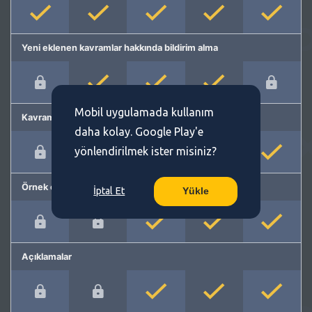
Yeni eklenen kavramlar hakkında bildirim alma
Mobil uygulamada kullanım
Kavram önerme
daha kolay. Google Play'e
yönlendirilmek ister misiniz?
Örnek cümleler
İptal Et
Yükle
Açıklamalar