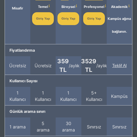
Temel
Bireysel
Profesyonel
Akademik
Misafir
Kampüs ağına
Giriş Yap
Giriş Yap
Giriş Yap
bağlanın.
Fiyatlandırma
359
3529
Ücretsiz
Ücretsiz
/aylık
/aylık
Teklif Al
TL
TL
Kullanıcı Sayısı
1
1
1
5+
Kampüs
Kullanıcı
Kullanıcı
Kullanıcı
Kullanıcı
Günlük arama sınırı
5
30
1 arama
Sınırsız
Sınırsız
arama
arama