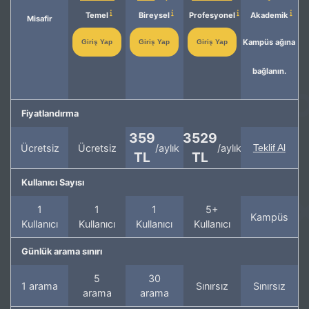
Temel
Bireysel
Profesyonel
Akademik
Misafir
Kampüs ağına
Giriş Yap
Giriş Yap
Giriş Yap
bağlanın.
Fiyatlandırma
359
3529
Ücretsiz
Ücretsiz
/aylık
/aylık
Teklif Al
TL
TL
Kullanıcı Sayısı
1
1
1
5+
Kampüs
Kullanıcı
Kullanıcı
Kullanıcı
Kullanıcı
Günlük arama sınırı
5
30
1 arama
Sınırsız
Sınırsız
arama
arama