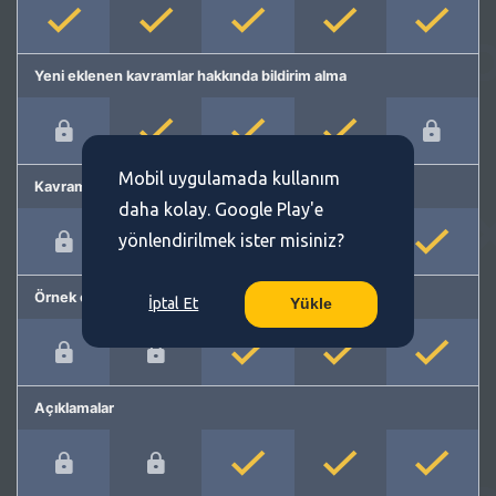
Yeni eklenen kavramlar hakkında bildirim alma
Mobil uygulamada kullanım
Kavram önerme
daha kolay. Google Play'e
yönlendirilmek ister misiniz?
Örnek cümleler
İptal Et
Yükle
Açıklamalar