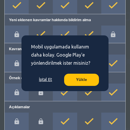
Yeni eklenen kavramlar hakkında bildirim alma
Mobil uygulamada kullanım
Kavram önerme
daha kolay. Google Play'e
yönlendirilmek ister misiniz?
Örnek cümleler
İptal Et
Yükle
Açıklamalar