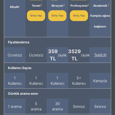
Temel
Bireysel
Profesyonel
Akademik
Misafir
Kampüs ağına
Giriş Yap
Giriş Yap
Giriş Yap
bağlanın.
Fiyatlandırma
359
3529
Ücretsiz
Ücretsiz
/aylık
/aylık
Teklif Al
TL
TL
Kullanıcı Sayısı
1
1
1
5+
Kampüs
Kullanıcı
Kullanıcı
Kullanıcı
Kullanıcı
Günlük arama sınırı
5
30
1 arama
Sınırsız
Sınırsız
arama
arama