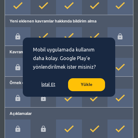
Yeni eklenen kavramlar hakkında bildirim alma
Mobil uygulamada kullanım
Kavram önerme
daha kolay. Google Play'e
yönlendirilmek ister misiniz?
Örnek cümleler
İptal Et
Yükle
Açıklamalar