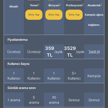
Temel
Bireysel
Profesyonel
Akademik
Misafir
Kampüs ağına
Giriş Yap
Giriş Yap
Giriş Yap
bağlanın.
Fiyatlandırma
359
3529
Ücretsiz
Ücretsiz
/aylık
/aylık
Teklif Al
TL
TL
Kullanıcı Sayısı
1
1
1
5+
Kampüs
Kullanıcı
Kullanıcı
Kullanıcı
Kullanıcı
Günlük arama sınırı
5
30
1 arama
Sınırsız
Sınırsız
arama
arama