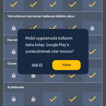
Yeni eklenen kavramlar hakkında bildirim alma
Mobil uygulamada kullanım
Kavram önerme
daha kolay. Google Play'e
yönlendirilmek ister misiniz?
Örnek cümleler
İptal Et
Yükle
Açıklamalar