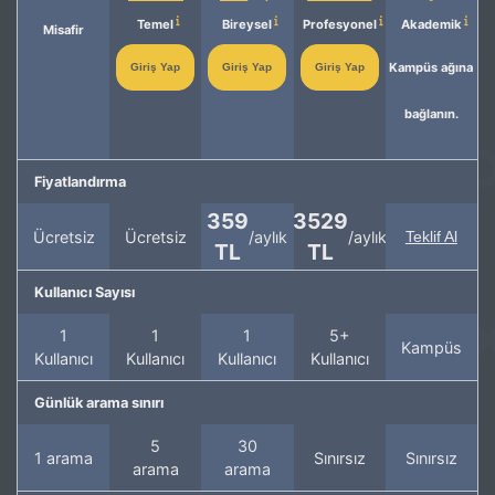
Temel
Bireysel
Profesyonel
Akademik
Misafir
Kampüs ağına
Giriş Yap
Giriş Yap
Giriş Yap
bağlanın.
Fiyatlandırma
359
3529
Ücretsiz
Ücretsiz
/aylık
/aylık
Teklif Al
TL
TL
Kullanıcı Sayısı
1
1
1
5+
Kampüs
Kullanıcı
Kullanıcı
Kullanıcı
Kullanıcı
Günlük arama sınırı
5
30
1 arama
Sınırsız
Sınırsız
arama
arama