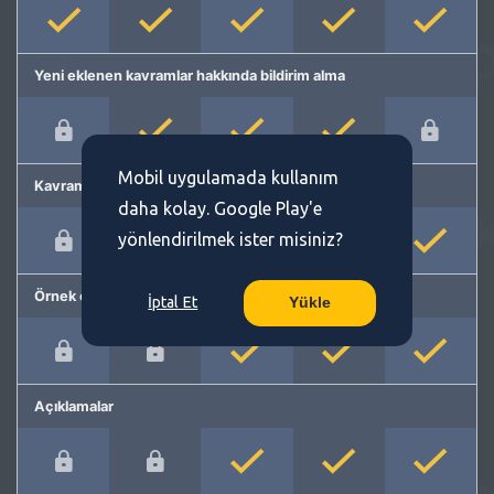
Yeni eklenen kavramlar hakkında bildirim alma
Mobil uygulamada kullanım
Kavram önerme
daha kolay. Google Play'e
yönlendirilmek ister misiniz?
Örnek cümleler
İptal Et
Yükle
Açıklamalar