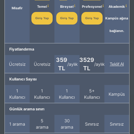
Temel
Bireysel
Profesyonel
Akademik
Misafir
Kampüs ağına
Giriş Yap
Giriş Yap
Giriş Yap
bağlanın.
Fiyatlandırma
359
3529
Ücretsiz
Ücretsiz
/aylık
/aylık
Teklif Al
TL
TL
Kullanıcı Sayısı
1
1
1
5+
Kampüs
Kullanıcı
Kullanıcı
Kullanıcı
Kullanıcı
Günlük arama sınırı
5
30
1 arama
Sınırsız
Sınırsız
arama
arama