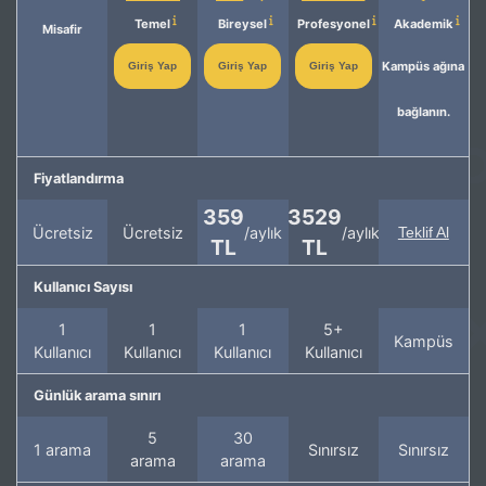
Temel
Bireysel
Profesyonel
Akademik
Misafir
Kampüs ağına
Giriş Yap
Giriş Yap
Giriş Yap
bağlanın.
Fiyatlandırma
359
3529
Ücretsiz
Ücretsiz
/aylık
/aylık
Teklif Al
TL
TL
Kullanıcı Sayısı
1
1
1
5+
Kampüs
Kullanıcı
Kullanıcı
Kullanıcı
Kullanıcı
Günlük arama sınırı
5
30
1 arama
Sınırsız
Sınırsız
arama
arama