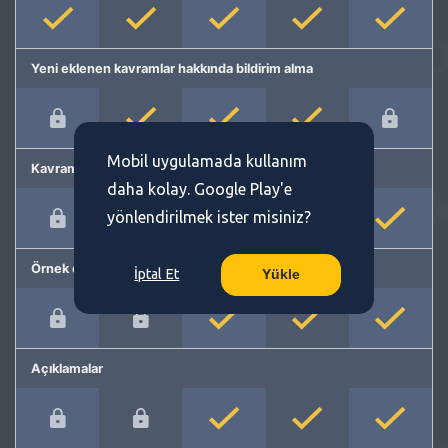
Yeni eklenen kavramlar hakkında bildirim alma
Mobil uygulamada kullanım
Kavram önerme
daha kolay. Google Play'e
yönlendirilmek ister misiniz?
Örnek cümleler
İptal Et
Yükle
Açıklamalar