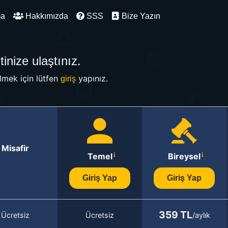
ma
Hakkımızda
SSS
Bize Yazın
inize ulaştınız.
mek için lütfen
yapınız.
giriş
Misafir
Temel
Bireysel
Giriş Yap
Giriş Yap
359 TL
Ücretsiz
Ücretsiz
/aylık