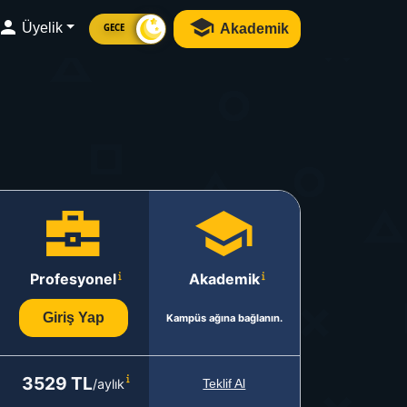
Üyelik
Akademik
GECE
Profesyonel
Akademik
Giriş Yap
Kampüs ağına bağlanın.
3529 TL
/aylık
Teklif Al