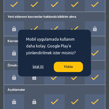
Yeni eklenen kavramlar hakkında bildirim alma
Mobil uygulamada kullanım
Kavram önerme
daha kolay. Google Play'e
yönlendirilmek ister misiniz?
Örnek cümleler
İptal Et
Yükle
Açıklamalar