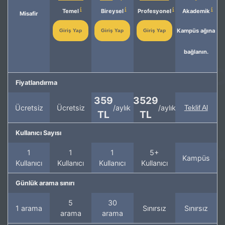
Temel
Bireysel
Profesyonel
Akademik
Misafir
Kampüs ağına
Giriş Yap
Giriş Yap
Giriş Yap
bağlanın.
Fiyatlandırma
359
3529
Ücretsiz
Ücretsiz
/aylık
/aylık
Teklif Al
TL
TL
Kullanıcı Sayısı
1
1
1
5+
Kampüs
Kullanıcı
Kullanıcı
Kullanıcı
Kullanıcı
Günlük arama sınırı
5
30
1 arama
Sınırsız
Sınırsız
arama
arama