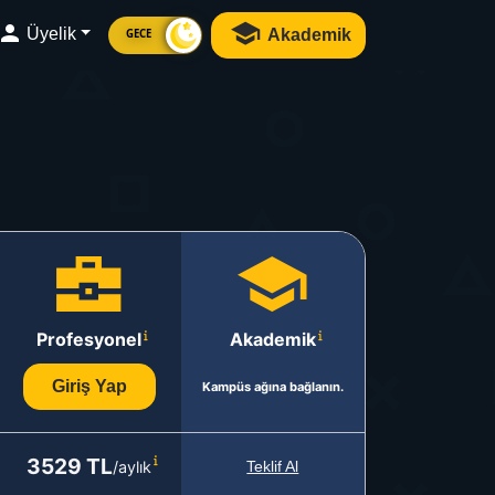
Üyelik
Akademik
GECE
Profesyonel
Akademik
Giriş Yap
Kampüs ağına bağlanın.
3529 TL
/aylık
Teklif Al