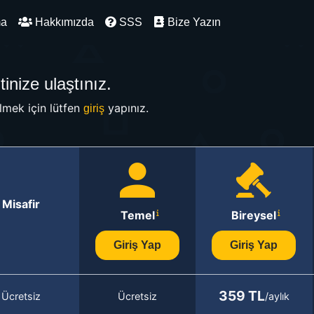
ma
Hakkımızda
SSS
Bize Yazın
inize ulaştınız.
mek için lütfen
yapınız.
giriş
Misafir
Temel
Bireysel
Giriş Yap
Giriş Yap
359 TL
Ücretsiz
Ücretsiz
/aylık