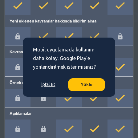
Yeni eklenen kavramlar hakkında bildirim alma
Mobil uygulamada kullanım
Kavram önerme
daha kolay. Google Play'e
yönlendirilmek ister misiniz?
Örnek cümleler
İptal Et
Yükle
Açıklamalar