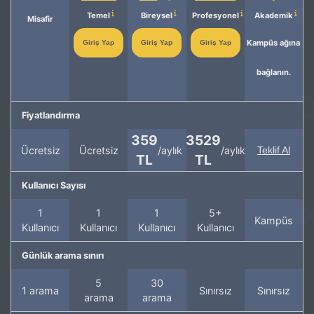
Temel
Bireysel
Profesyonel
Akademik
Misafir
Kampüs ağına
Giriş Yap
Giriş Yap
Giriş Yap
bağlanın.
Fiyatlandırma
359
3529
Ücretsiz
Ücretsiz
/aylık
/aylık
Teklif Al
TL
TL
Kullanıcı Sayısı
1
1
1
5+
Kampüs
Kullanıcı
Kullanıcı
Kullanıcı
Kullanıcı
Günlük arama sınırı
5
30
1 arama
Sınırsız
Sınırsız
arama
arama