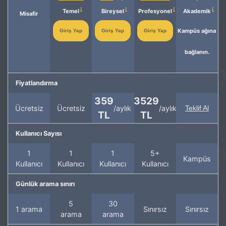
Temel
Bireysel
Profesyonel
Akademik
Misafir
Kampüs ağına
Giriş Yap
Giriş Yap
Giriş Yap
bağlanın.
Fiyatlandırma
359
3529
Ücretsiz
Ücretsiz
/aylık
/aylık
Teklif Al
TL
TL
Kullanıcı Sayısı
1
1
1
5+
Kampüs
Kullanıcı
Kullanıcı
Kullanıcı
Kullanıcı
Günlük arama sınırı
5
30
1 arama
Sınırsız
Sınırsız
arama
arama