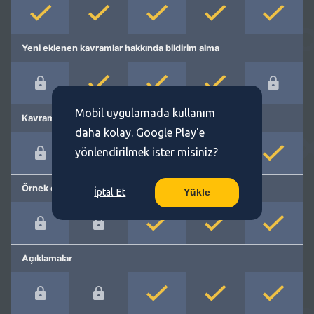
Yeni eklenen kavramlar hakkında bildirim alma
Mobil uygulamada kullanım
Kavram önerme
daha kolay. Google Play'e
yönlendirilmek ister misiniz?
Örnek cümleler
İptal Et
Yükle
Açıklamalar