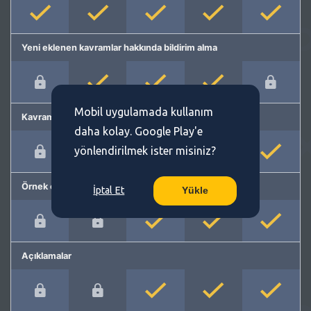
Yeni eklenen kavramlar hakkında bildirim alma
Mobil uygulamada kullanım
Kavram önerme
daha kolay. Google Play'e
yönlendirilmek ister misiniz?
Örnek cümleler
İptal Et
Yükle
Açıklamalar