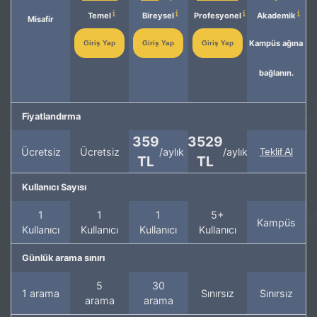
Temel
Bireysel
Profesyonel
Akademik
Misafir
Kampüs ağına
Giriş Yap
Giriş Yap
Giriş Yap
bağlanın.
Fiyatlandırma
359
3529
Ücretsiz
Ücretsiz
/aylık
/aylık
Teklif Al
TL
TL
Kullanıcı Sayısı
1
1
1
5+
Kampüs
Kullanıcı
Kullanıcı
Kullanıcı
Kullanıcı
Günlük arama sınırı
5
30
1 arama
Sınırsız
Sınırsız
arama
arama