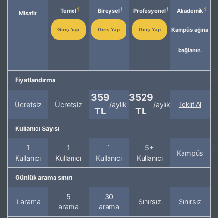
Temel
Bireysel
Profesyonel
Akademik
Misafir
Kampüs ağına
Giriş Yap
Giriş Yap
Giriş Yap
bağlanın.
Fiyatlandırma
359
3529
Ücretsiz
Ücretsiz
/aylık
/aylık
Teklif Al
TL
TL
Kullanıcı Sayısı
1
1
1
5+
Kampüs
Kullanıcı
Kullanıcı
Kullanıcı
Kullanıcı
Günlük arama sınırı
5
30
1 arama
Sınırsız
Sınırsız
arama
arama