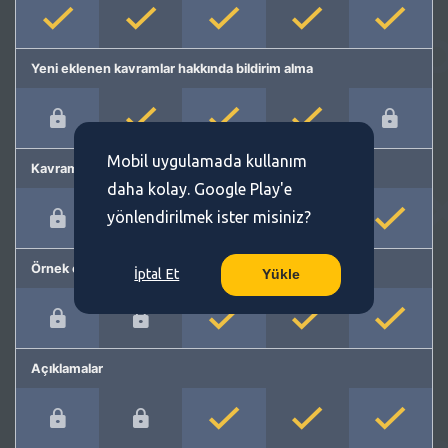
Yeni eklenen kavramlar hakkında bildirim alma
Mobil uygulamada kullanım
Kavram önerme
daha kolay. Google Play'e
yönlendirilmek ister misiniz?
Örnek cümleler
İptal Et
Yükle
Açıklamalar