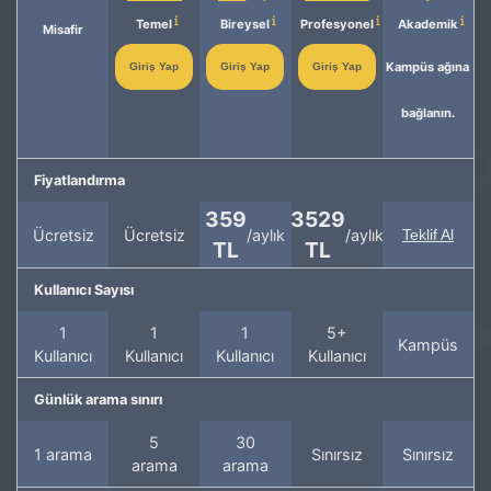
Temel
Bireysel
Profesyonel
Akademik
Misafir
Kampüs ağına
Giriş Yap
Giriş Yap
Giriş Yap
bağlanın.
Fiyatlandırma
359
3529
Ücretsiz
Ücretsiz
/aylık
/aylık
Teklif Al
TL
TL
Kullanıcı Sayısı
1
1
1
5+
Kampüs
Kullanıcı
Kullanıcı
Kullanıcı
Kullanıcı
Günlük arama sınırı
5
30
1 arama
Sınırsız
Sınırsız
arama
arama