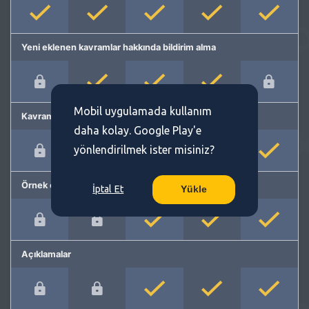
Yeni eklenen kavramlar hakkında bildirim alma
Mobil uygulamada kullanım
Kavram önerme
daha kolay. Google Play'e
yönlendirilmek ister misiniz?
Örnek cümleler
İptal Et
Yükle
Açıklamalar