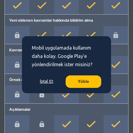
Yeni eklenen kavramlar hakkında bildirim alma
Mobil uygulamada kullanım
Kavram önerme
daha kolay. Google Play'e
yönlendirilmek ister misiniz?
Örnek cümleler
İptal Et
Yükle
Açıklamalar