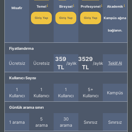
Temel
Bireysel
Profesyonel
Akademik
Misafir
Kampüs ağına
Giriş Yap
Giriş Yap
Giriş Yap
bağlanın.
Fiyatlandırma
359
3529
Ücretsiz
Ücretsiz
/aylık
/aylık
Teklif Al
TL
TL
Kullanıcı Sayısı
1
1
1
5+
Kampüs
Kullanıcı
Kullanıcı
Kullanıcı
Kullanıcı
Günlük arama sınırı
5
30
1 arama
Sınırsız
Sınırsız
arama
arama